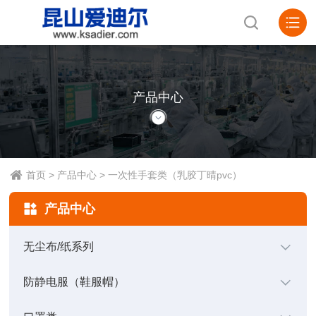
PRODUCTS
产品中心
首页
>
产品中心
>
一次性手套类（乳胶丁晴pvc）
产品中心
无尘布/纸系列
防静电服（鞋服帽）